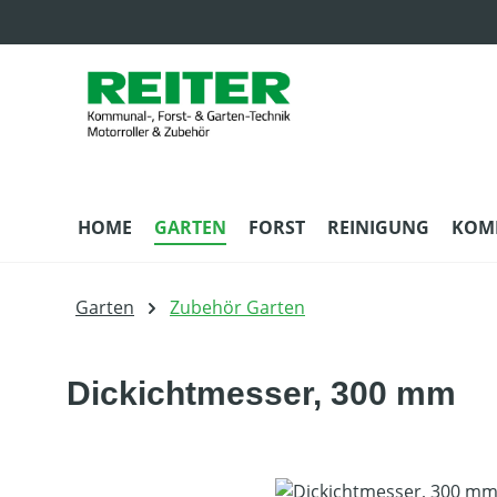
m Hauptinhalt springen
Zur Suche springen
Zur Hauptnavigation springen
HOME
GARTEN
FORST
REINIGUNG
KOM
Garten
Zubehör Garten
Dickichtmesser, 300 mm
Bildergalerie überspringen