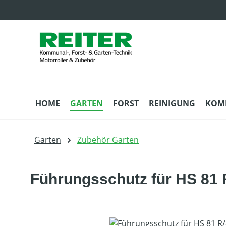
m Hauptinhalt springen
Zur Suche springen
Zur Hauptnavigation springen
HOME
GARTEN
FORST
REINIGUNG
KOM
Garten
Zubehör Garten
Führungsschutz für HS 81 
Bildergalerie überspringen