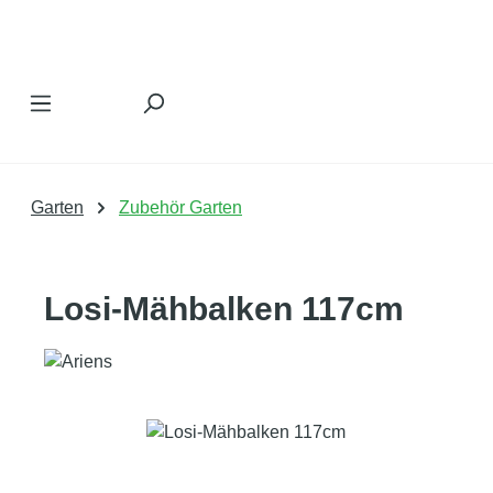
Zum Hauptinhalt springen
Garten
Zubehör Garten
Losi-Mähbalken 117cm
Bildergalerie überspringen